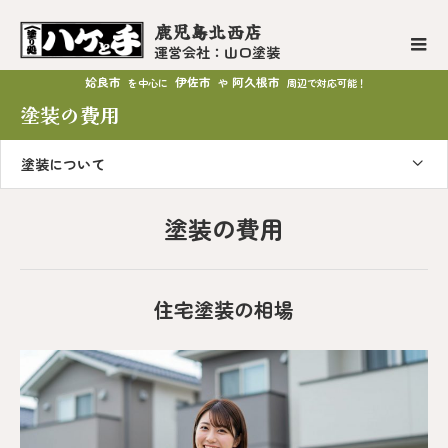
鹿児島北西店
運営会社：山口塗装
姶良市
伊佐市
阿久根市
を中心に
や
周辺で対応可能！
塗装の費用
塗装について
塗装の費用
住宅塗装の相場