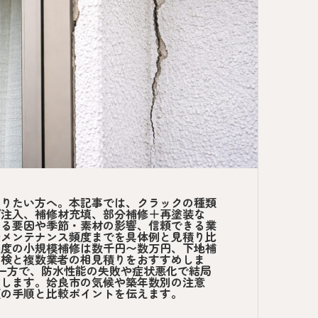
知りたい方へ。本記事では、クラックの種類
グ注入、補修材充填、部分補修＋再塗装な
する要因や季節・素材の影響、信頼できる業
やメンテナンス頻度までを具体例と見積り比
軽度の小規模補修は数千円〜数万円、下地補
点検と複数業者の相見積りをおすすめしま
る一方で、防水性能の失敗や症状悪化で結局
明します。姶良市の気候や築年数別の注意
頼の手順と比較ポイントを伝えます。