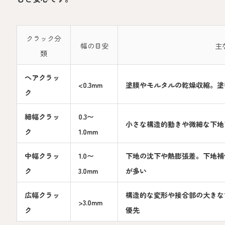
クラック分
幅の目安
主
類
ヘアクラッ
<0.3mm
塗膜やモルタルの乾燥収縮。塗
ク
細幅クラッ
0.3〜
小さな構造的動きや微細な下地
ク
1.0mm
中幅クラッ
1.0〜
下地の沈下や熱膨張差。下地補
ク
3.0mm
が多い
広幅クラッ
構造的な変形や接合部の大きな
>3.0mm
ク
優先