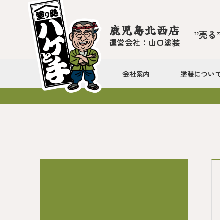
鹿児島北西店
”売る
運営会社：山口塗装
会社案内
塗装につい