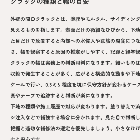
クラックの種類と幅の目安
外壁の開口クラックとは、塗膜やモルタル、サイディン
見えるものを指します。表面だけの微細なひびから、下
た目だけで放置すると内部への水侵入や鉄筋の腐食につ
さ、幅を観察すると原因の推定がしやすく、記録と経年
クラックの幅は実務上の判断材料になります。細いもの
収縮で発生することが多く、広がると構造的な動きや下
ケールで行い、0.3ミリ程度を境に保守方針が変わるケ
真やテープで追跡すると判断が楽になります。
下地の種類や施工履歴で対応が変わります。塗り替えで
シ注入などで補強する場合に分かれます。見た目で判断
把握と適切な補修法の選定を優先しましょう。小さなひ
むと安心です。