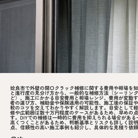
姶良市で外壁の開口クラック補修に関する費用や相場を
と進行度の見分け方から、一般的な補修方法（シーリン
ど）、施工にかかる目安費用と相場レンジ、費用が変動
者の選び方、補助金や保険適用の可能性、施工後の保証
較のコツを交えてわかりやすく解説します。目安として
修や広範囲は数十万円程度のケースがあるため、早めの
す。DIYでの補修は一時的に費用を抑えられる場合があ
高くつくことがあるため、判断基準とリスクも詳しく説
点、信頼性の高い施工事例も紹介し、具体的な見積り依