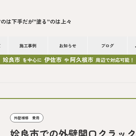
”のは下手だが”塗る”のは上々
て
施工事例
お知らせ
ブログ
姶良市
伊佐市
阿久根市
を中心に
や
周辺で対応可能！
外壁補修 費用
姶良市での外壁開口クラッ