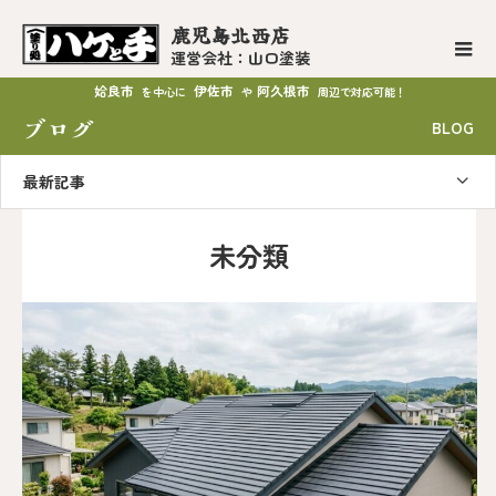
鹿児島北西店
運営会社：山口塗装
姶良市
伊佐市
阿久根市
を中心に
や
周辺で対応可能！
ブログ
BLOG
最新記事
未分類