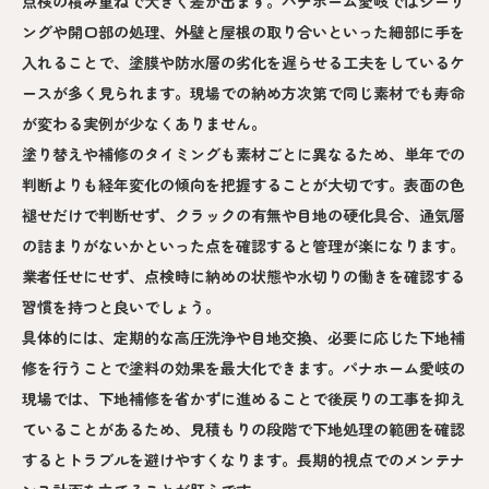
点検の積み重ねで大きく差が出ます。パナホーム愛岐ではシーリ
ングや開口部の処理、外壁と屋根の取り合いといった細部に手を
入れることで、塗膜や防水層の劣化を遅らせる工夫をしているケ
ースが多く見られます。現場での納め方次第で同じ素材でも寿命
が変わる実例が少なくありません。
塗り替えや補修のタイミングも素材ごとに異なるため、単年での
判断よりも経年変化の傾向を把握することが大切です。表面の色
褪せだけで判断せず、クラックの有無や目地の硬化具合、通気層
の詰まりがないかといった点を確認すると管理が楽になります。
業者任せにせず、点検時に納めの状態や水切りの働きを確認する
習慣を持つと良いでしょう。
具体的には、定期的な高圧洗浄や目地交換、必要に応じた下地補
修を行うことで塗料の効果を最大化できます。パナホーム愛岐の
現場では、下地補修を省かずに進めることで後戻りの工事を抑え
ていることがあるため、見積もりの段階で下地処理の範囲を確認
するとトラブルを避けやすくなります。長期的視点でのメンテナ