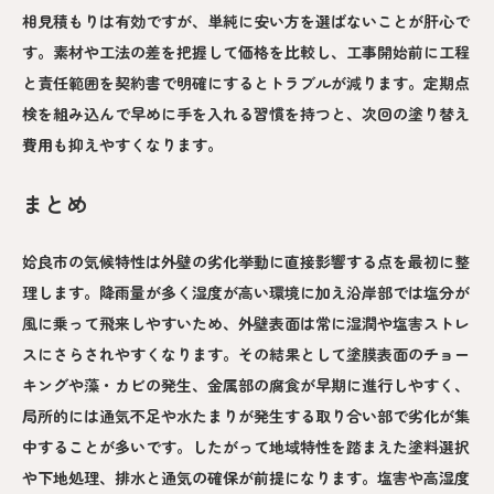
相見積もりは有効ですが、単純に安い方を選ばないことが肝心で
す。素材や工法の差を把握して価格を比較し、工事開始前に工程
と責任範囲を契約書で明確にするとトラブルが減ります。定期点
検を組み込んで早めに手を入れる習慣を持つと、次回の塗り替え
費用も抑えやすくなります。
まとめ
姶良市の気候特性は外壁の劣化挙動に直接影響する点を最初に整
理します。降雨量が多く湿度が高い環境に加え沿岸部では塩分が
風に乗って飛来しやすいため、外壁表面は常に湿潤や塩害ストレ
スにさらされやすくなります。その結果として塗膜表面のチョー
キングや藻・カビの発生、金属部の腐食が早期に進行しやすく、
局所的には通気不足や水たまりが発生する取り合い部で劣化が集
中することが多いです。したがって地域特性を踏まえた塗料選択
や下地処理、排水と通気の確保が前提になります。塩害や高湿度