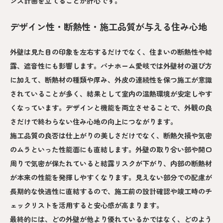
ンス計画を立てることが肝心です。
デザイン性・断熱性・施工品質が与える住み心地
外壁は見た目の印象を左右するだけでなく、住まいの断熱性や結
露、遮音性にも影響します。パナホーム愛岐では外壁材の選び方
に加えて、断熱材の種類や厚み、外皮の連続性を保つ施工が意識
されていることが多く、結果として室内の温熱環境が安定しやす
くなっています。デザインと機能を両立させることで、外観の良
さだけで終わらない住み心地の向上につながります。
施工品質の良否は仕上がりの美しさだけでなく、断熱欠損や気密
のムラといった性能面にも直結します。外壁の取り合い部や開口
周りで気密が保たれていると結露リスクが下がり、内部の断熱材
が本来の性能を発揮しやすくなります。見えない部分での配慮が
長期的な快適性に直結するので、施工前の設計確認や竣工時のチ
ェックリストを活用すると安心感が高まります。
最終的には、どの外壁が他より優れているかではなく、どのよう