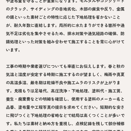
や塗布量を守ることが重要になります。モルタルやコンクリート
のクラック、サイディングの目地劣化、木部の腐食や反り、金属
の錆といった素材ごとの特性に応じた下地処理を省かないこと
が、耐久年数に直結します。局所的に水たまりができる箇所や通
気不足は劣化を集中させるため、排水対策や通気経路の確保、防
錆処理といった対策を組み合わせて施工することを常に心がけて
います。
工事の時期や業者選びについても率直にお伝えします。春と秋の
気温と湿度が安定する時期に施工するのが望ましく、梅雨や真夏
の高温多湿、厳冬期は乾燥不良や施工ムラのリスクが上がりま
す。見積もりは足場代、高圧洗浄・下地処理、塗料代・施工賃、
養生・廃棄費などの明細を確認し、使用する塗料のメーカー名と
品番、塗布量や工程写真の提示を求めてください。短期的な安さ
に飛びつくと下地処理の省略などで結局は高くつくことが多いで
す。私たちは素材と納め方を重視し、点検記録を残して部分補修