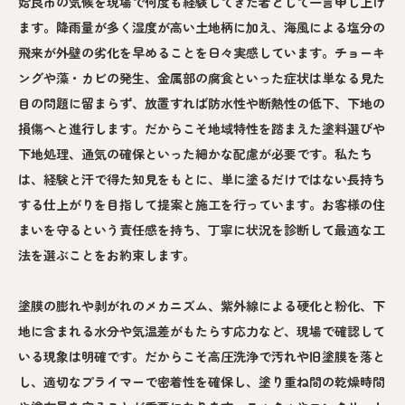
姶良市の気候を現場で何度も経験してきた者として一言申し上げ
ます。降雨量が多く湿度が高い土地柄に加え、海風による塩分の
飛来が外壁の劣化を早めることを日々実感しています。チョーキ
ングや藻・カビの発生、金属部の腐食といった症状は単なる見た
目の問題に留まらず、放置すれば防水性や断熱性の低下、下地の
損傷へと進行します。だからこそ地域特性を踏まえた塗料選びや
下地処理、通気の確保といった細かな配慮が必要です。私たち
は、経験と汗で得た知見をもとに、単に塗るだけではない長持ち
する仕上がりを目指して提案と施工を行っています。お客様の住
まいを守るという責任感を持ち、丁寧に状況を診断して最適な工
法を選ぶことをお約束します。
塗膜の膨れや剥がれのメカニズム、紫外線による硬化と粉化、下
地に含まれる水分や気温差がもたらす応力など、現場で確認して
いる現象は明確です。だからこそ高圧洗浄で汚れや旧塗膜を落と
し、適切なプライマーで密着性を確保し、塗り重ね間の乾燥時間