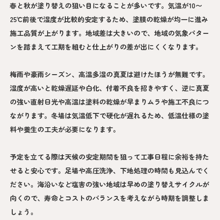
春と秋が塗り替えの狙い目になることが多いです。気温が10〜
25℃前後で湿度が比較的安定するため、塗膜の乾燥が均一に進み
施工品質が上がります。地域差は大きいので、地域の気象パター
ンを踏まえて工期を組むと仕上がりの差が出にくくなります。
梅雨や豪雨シーズン、高温多湿の真夏は避けたほうが無難です。
湿度が高いと乾燥遅延や白化、付着不良を招きやすく、逆に真夏
の強い直射日光や高温は塗料の乾燥が早まりムラや施工不良につ
ながります。冬場は気温低下で硬化が遅れるため、低温仕様の塗
料や養生の工夫が必要になります。
予定を立てる際は天候の安定期間を狙って工事日程に余裕を持た
せると安心です。足場や高圧洗浄、下地処理の時間も見込んでく
ださい。海沿いなど塩害の強い地域は早めの塗り替えサイクルが
向くので、寿命とコストのバランスを考えながら時期を調整しま
しょう。