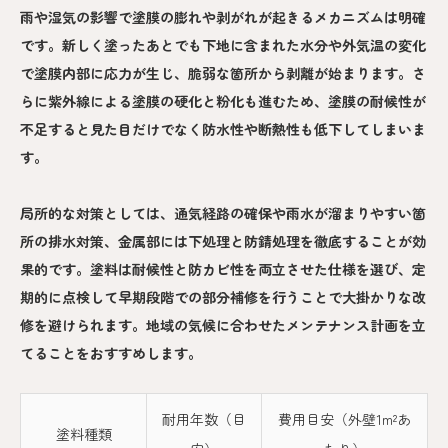
雨や湿気の影響で塗膜の膨れや剥がれが起きるメカニズムは明確
です。新しく塗ったあとでも下地に含まれた水分や外気温の変化
で塗膜内部に応力が生じ、脆弱な箇所から剥離が始まります。さ
らに紫外線による塗膜の硬化と粉化も進むため、塗膜の耐候性が
不足すると見た目だけでなく防水性や断熱性も低下してしまいま
す。
局所的な対策としては、通気経路の確保や雨水が溜まりやすい箇
所の排水対策、金属部には下処理と防錆処理を徹底することが効
果的です。塗料は耐候性と防カビ性を両立させた仕様を選び、定
期的に点検して早期段階での部分補修を行うことで大掛かりな改
修を避けられます。地域の気候に合わせたメンテナンス計画を立
てることをおすすめします。
耐用年数（目
費用目安（外壁1m²あ
塗料種類