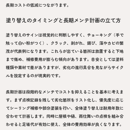
長期コストの低減につながります。
塗り替えのタイミングと長期メンテ計画の立て方
塗り替えのサインは視覚的に判断しやすく、チョーキング（手で
触って白い粉がつく）、クラック、剥がれ、錆び、藻やカビの繁
茂が代表例になります。これらが出ている箇所は放置すると下地
まで傷め、補修費用が膨らむ傾向があります。目安としては塗料
種類や素材で差がありますが、劣化の進行具合を見ながらサイク
ルを設定するのが現実的です。
長期計画は段階的なメンテでコストを抑えることを基本に考えま
す。まず点検記録を残して劣化箇所をリスト化し、優先度に応じ
てシーリング補修や部分塗装を行い、全体塗り替えは耐用年数に
合わせて計画します。同時に屋根や樋、雨仕舞いの点検を組み合
わせると足場代が有効に使え、全体の費用効率が良くなります。