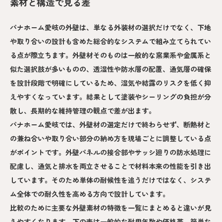
素材と構造で見る差
パナホーム愛岐の外壁は、単なる外装材の選択だけでなく、下地
や取り合いの設計も含めた総合的なシステムで組み立てられてい
る点が際立ちます。外壁材そのものは一般的な窯業系や金属系と
似た選択肢が多いものの、透湿性や防水層の配置、通気層の確保
を設計段階で明確にしているため、湿気や結露のリスクを低く抑
えやすくなっています。結果として塗装やシーリングの負担が分
散し、長期的な維持管理の観点で差が出ます。
パナホーム愛岐では、外壁材の選定だけで終わらせず、断熱材と
の兼ね合いや取り合い部分の納め方を現場ごとに調整している点
がポイントです。外壁パネルの接合部やサッシ廻りの防水処理に
配慮し、通気と排水を両立させることで材料本来の性能を引き出
しています。そのため単体の耐候性を追うだけではなく、システ
ム全体での耐久性を高める方向で設計しています。
比較のために主要な外壁素材の特徴を一覧にまとめると違いが見
えやすくなります。下の表は一般的な耐用年数や価格帯、簡単な