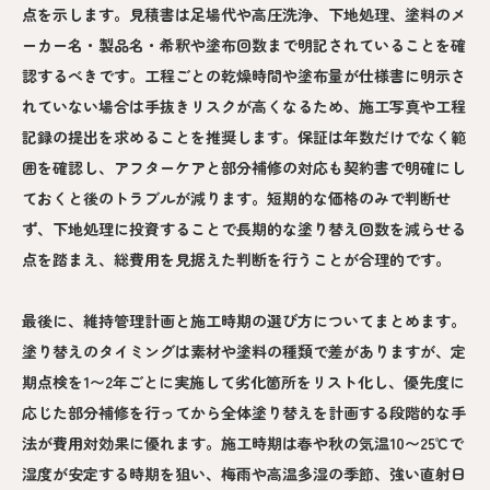
点を示します。見積書は足場代や高圧洗浄、下地処理、塗料のメ
ーカー名・製品名・希釈や塗布回数まで明記されていることを確
認するべきです。工程ごとの乾燥時間や塗布量が仕様書に明示さ
れていない場合は手抜きリスクが高くなるため、施工写真や工程
記録の提出を求めることを推奨します。保証は年数だけでなく範
囲を確認し、アフターケアと部分補修の対応も契約書で明確にし
ておくと後のトラブルが減ります。短期的な価格のみで判断せ
ず、下地処理に投資することで長期的な塗り替え回数を減らせる
点を踏まえ、総費用を見据えた判断を行うことが合理的です。
最後に、維持管理計画と施工時期の選び方についてまとめます。
塗り替えのタイミングは素材や塗料の種類で差がありますが、定
期点検を1〜2年ごとに実施して劣化箇所をリスト化し、優先度に
応じた部分補修を行ってから全体塗り替えを計画する段階的な手
法が費用対効果に優れます。施工時期は春や秋の気温10〜25℃で
湿度が安定する時期を狙い、梅雨や高温多湿の季節、強い直射日