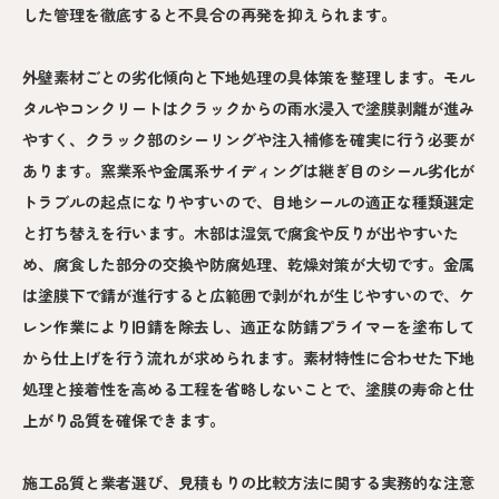
した管理を徹底すると不具合の再発を抑えられます。
外壁素材ごとの劣化傾向と下地処理の具体策を整理します。モル
タルやコンクリートはクラックからの雨水浸入で塗膜剥離が進み
やすく、クラック部のシーリングや注入補修を確実に行う必要が
あります。窯業系や金属系サイディングは継ぎ目のシール劣化が
トラブルの起点になりやすいので、目地シールの適正な種類選定
と打ち替えを行います。木部は湿気で腐食や反りが出やすいた
め、腐食した部分の交換や防腐処理、乾燥対策が大切です。金属
は塗膜下で錆が進行すると広範囲で剥がれが生じやすいので、ケ
レン作業により旧錆を除去し、適正な防錆プライマーを塗布して
から仕上げを行う流れが求められます。素材特性に合わせた下地
処理と接着性を高める工程を省略しないことで、塗膜の寿命と仕
上がり品質を確保できます。
施工品質と業者選び、見積もりの比較方法に関する実務的な注意