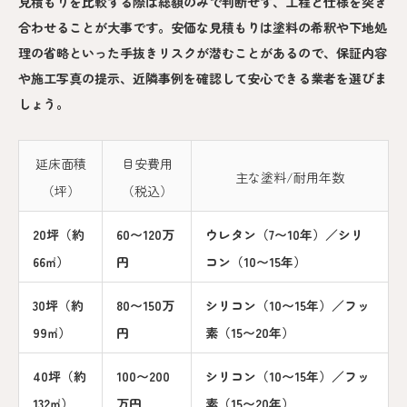
見積もりを比較する際は総額のみで判断せず、工程と仕様を突き
合わせることが大事です。安価な見積もりは塗料の希釈や下地処
理の省略といった手抜きリスクが潜むことがあるので、保証内容
や施工写真の提示、近隣事例を確認して安心できる業者を選びま
しょう。
延床面積
目安費用
主な塗料/耐用年数
（坪）
（税込）
20坪（約
60〜120万
ウレタン（7〜10年）／シリ
66㎡）
円
コン（10〜15年）
30坪（約
80〜150万
シリコン（10〜15年）／フッ
99㎡）
円
素（15〜20年）
40坪（約
100〜200
シリコン（10〜15年）／フッ
132㎡）
万円
素（15〜20年）