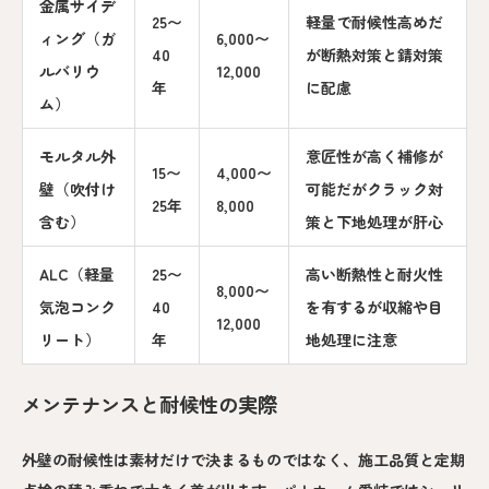
金属サイデ
25〜
軽量で耐候性高めだ
ィング（ガ
6,000〜
40
が断熱対策と錆対策
ルバリウ
12,000
年
に配慮
ム）
モルタル外
意匠性が高く補修が
15〜
4,000〜
壁（吹付け
可能だがクラック対
25年
8,000
含む）
策と下地処理が肝心
ALC（軽量
25〜
高い断熱性と耐火性
8,000〜
気泡コンク
40
を有するが収縮や目
12,000
リート）
年
地処理に注意
メンテナンスと耐候性の実際
外壁の耐候性は素材だけで決まるものではなく、施工品質と定期