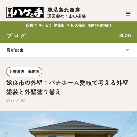
鹿児島北西店
運営会社：山口塗装
姶良市
伊佐市
阿久根市
を中心に
や
周辺で対応可能！
ブログ
BLOG
最新記事
外壁塗装 業者別
姶良市の外壁：パナホーム愛岐で考える外壁
塗装と外壁塗り替え
2026.04.03