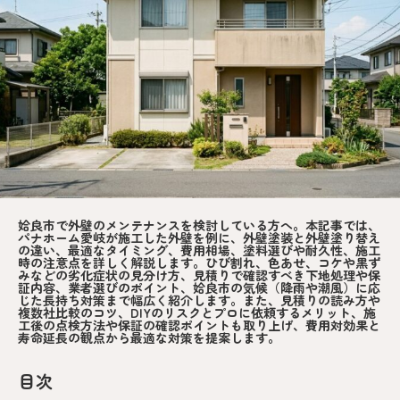
姶良市で外壁のメンテナンスを検討している方へ。本記事では、
パナホーム愛岐が施工した外壁を例に、外壁塗装と外壁塗り替え
の違い、最適なタイミング、費用相場、塗料選びや耐久性、施工
時の注意点を詳しく解説します。ひび割れ、色あせ、コケや黒ず
みなどの劣化症状の見分け方、見積りで確認すべき下地処理や保
証内容、業者選びのポイント、姶良市の気候（降雨や潮風）に応
じた長持ち対策まで幅広く紹介します。また、見積りの読み方や
複数社比較のコツ、DIYのリスクとプロに依頼するメリット、施
工後の点検方法や保証の確認ポイントも取り上げ、費用対効果と
寿命延長の観点から最適な対策を提案します。
目次