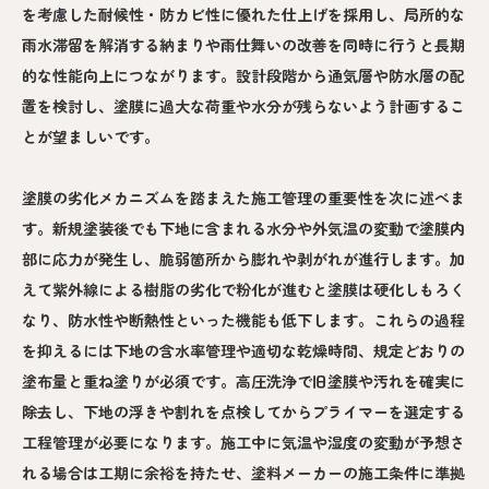
を考慮した耐候性・防カビ性に優れた仕上げを採用し、局所的な
雨水滞留を解消する納まりや雨仕舞いの改善を同時に行うと長期
的な性能向上につながります。設計段階から通気層や防水層の配
置を検討し、塗膜に過大な荷重や水分が残らないよう計画するこ
とが望ましいです。
塗膜の劣化メカニズムを踏まえた施工管理の重要性を次に述べま
す。新規塗装後でも下地に含まれる水分や外気温の変動で塗膜内
部に応力が発生し、脆弱箇所から膨れや剥がれが進行します。加
えて紫外線による樹脂の劣化で粉化が進むと塗膜は硬化しもろく
なり、防水性や断熱性といった機能も低下します。これらの過程
を抑えるには下地の含水率管理や適切な乾燥時間、規定どおりの
塗布量と重ね塗りが必須です。高圧洗浄で旧塗膜や汚れを確実に
除去し、下地の浮きや割れを点検してからプライマーを選定する
工程管理が必要になります。施工中に気温や湿度の変動が予想さ
れる場合は工期に余裕を持たせ、塗料メーカーの施工条件に準拠