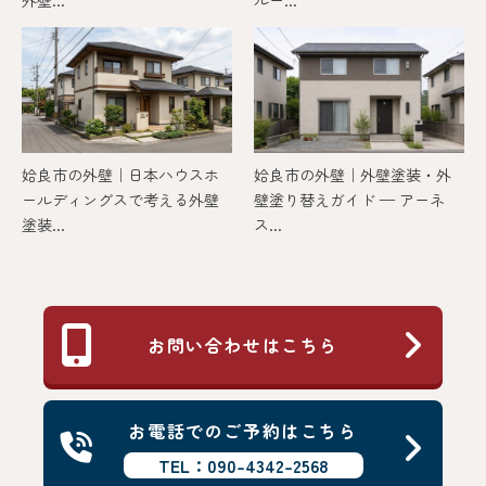
姶良市の外壁｜日本ハウスホ
姶良市の外壁｜外壁塗装・外
ールディングスで考える外壁
壁塗り替えガイド — アーネ
塗装...
ス...
お問い合わせはこちら
お電話でのご予約はこちら
TEL：090-4342-2568