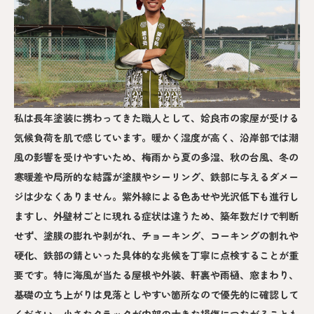
私は長年塗装に携わってきた職人として、姶良市の家屋が受ける
気候負荷を肌で感じています。暖かく湿度が高く、沿岸部では潮
風の影響を受けやすいため、梅雨から夏の多湿、秋の台風、冬の
寒暖差や局所的な結露が塗膜やシーリング、鉄部に与えるダメー
ジは少なくありません。紫外線による色あせや光沢低下も進行し
ますし、外壁材ごとに現れる症状は違うため、築年数だけで判断
せず、塗膜の膨れや剥がれ、チョーキング、コーキングの割れや
硬化、鉄部の錆といった具体的な兆候を丁寧に点検することが重
要です。特に海風が当たる屋根や外装、軒裏や雨樋、窓まわり、
基礎の立ち上がりは見落としやすい箇所なので優先的に確認して
ください。小さなクラックが内部の大きな損傷につながることも