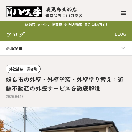
鹿児島北西店
運営会社：山口塗装
姶良市
伊佐市
阿久根市
を中心に
や
周辺で対応可能！
ブログ
BLOG
最新記事
外壁塗装 業者別
姶良市の外壁・外壁塗装・外壁塗り替え：近
鉄不動産の外壁サービスを徹底解説
2026.04.16