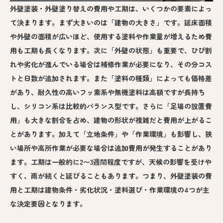
外壁塗装・外壁塗り替えの費用や工期は、いくつかの要素によっ
て決まります。まず大きいのは「建物の大きさ」です。延床面積
や外壁の面積が広いほど、使用する塗料や作業量が増えるため費
用も工期も長くなります。次に「外壁の状態」も重要で、ひび割
れや劣化が進んでいる場合は補修作業が必要になり、その分コス
トと日数が追加されます。また「塗料の種類」によっても価格差
があり、耐久性の高いフッ素系や無機塗料は高額ですが長持ち
し、シリコン系は比較的バランス型です。さらに「足場の設置費
用」も大きな割合を占め、建物の形状が複雑だと費用が上がるこ
とがあります。加えて「立地条件」や「作業環境」も影響し、狭
い場所や高所作業が必要な場合は追加費用が発生することがあり
ます。工期は一般的に2〜3週間程度ですが、天候の影響を受けや
すく、雨が続くと延びることもあります。つまり、外壁塗装の費
用と工期は建物条件・劣化状況・塗料選び・作業環境の4つが主
な決定要因となります。