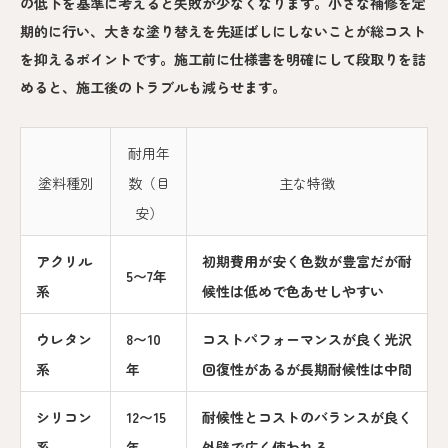
の低下を基準に考えると失敗が少なくなります。小さな補修を定
期的に行い、大きな塗り替えを先延ばしにしないことが総コスト
を抑えるポイントです。施工前に仕様書を明確にして段取りを詰
めると、施工後のトラブルも減らせます。
耐用年
塗料種別
数（目
主な特徴
安）
アクリル
初期費用が安く色数が豊富だが耐
5〜7年
系
候性は低めで色あせしやすい
ウレタン
8〜10
コストパフォーマンスが良く光沢
系
年
回復性があるが長期耐候性は中間
シリコン
12〜15
耐候性とコストのバランスが良く
系
年
外壁で広く使われる