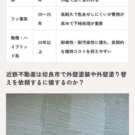
20〜25
高耐久で色あせしにくいが費用が
フッ素系
年
高めで下地処理が重要
無機・ハ
20年以
耐候性・耐汚染性に優れ、長期的
イブリッ
上
な維持コストを抑えやすい
ド系
近鉄不動産は姶良市で外壁塗装や外壁塗り替
えを依頼するに値するのか？