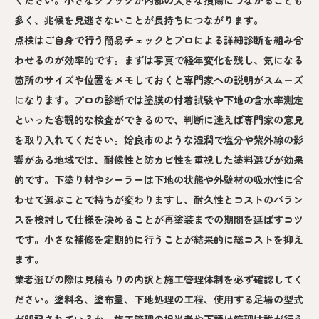
多く、兆候を見逃さないことが長持ちにつながります。
点検はご自身で行う簡易チェックとプロによる詳細診断を組み合
わせるのが効率的です。まずは写真で経年変化を残し、気になる
箇所のサイズや位置をメモしておくと専門家への説明がスムーズ
になります。プロの診断では塗膜の付着試験や下地の含水率測定
といった客観的な検査ができるので、判断に迷えば専門家の意見
を取り入れてください。姶良市のような湿潤で塩分や紫外線の影
響がある地域では、耐候性と防カビ性を重視した塗料選びが効果
的です。下塗り材やシーラーは下地の状態や外壁材の吸水性に合
わせて選ぶことで持ちが変わりますし、耐久性とコストのバラン
スを検討して仕様を決めることが再塗装までの期間を延ばすコツ
です。小さな補修を定期的に行うことが結果的に総コストを抑え
ます。
業者選びの際は見積もりの内訳と施工管理体制を必ず確認してく
ださい。塗料名、塗布量、下地処理の工程、使用する足場の型式
が明記されているか、施工管理の担当者や下請け管理は誰が行う