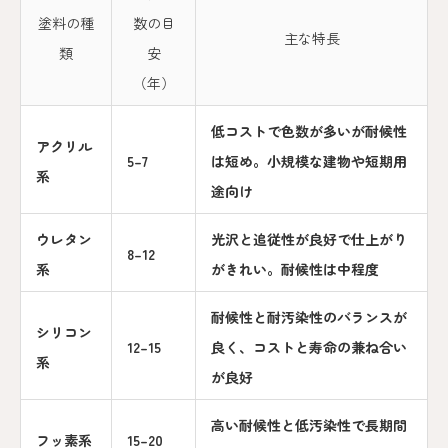
塗料の種
数の目
主な特長
類
安
（年）
低コストで色数が多いが耐候性
アクリル
5–7
は短め。小規模な建物や短期用
系
途向け
ウレタン
光沢と追従性が良好で仕上がり
8–12
系
がきれい。耐候性は中程度
耐候性と耐汚染性のバランスが
シリコン
12–15
良く、コストと寿命の兼ね合い
系
が良好
高い耐候性と低汚染性で長期間
フッ素系
15–20