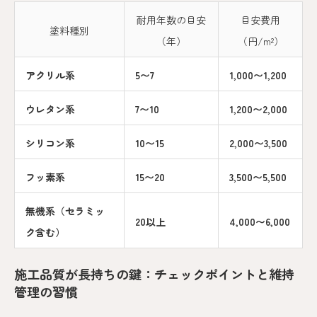
耐用年数の目安
目安費用
塗料種別
（年）
（円/m²）
アクリル系
5〜7
1,000〜1,200
ウレタン系
7〜10
1,200〜2,000
シリコン系
10〜15
2,000〜3,500
フッ素系
15〜20
3,500〜5,500
無機系（セラミッ
20以上
4,000〜6,000
ク含む）
施工品質が長持ちの鍵：チェックポイントと維持
管理の習慣