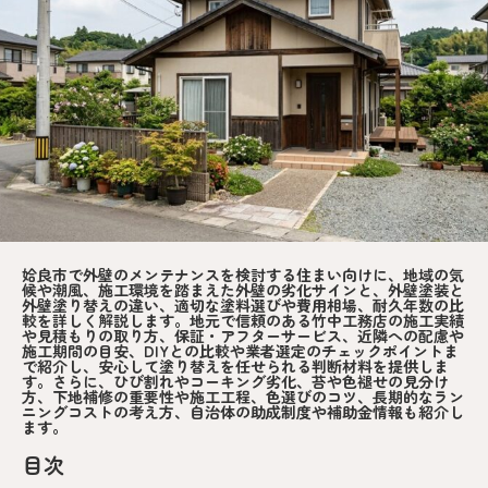
姶良市で外壁のメンテナンスを検討する住まい向けに、地域の気
候や潮風、施工環境を踏まえた外壁の劣化サインと、外壁塗装と
外壁塗り替えの違い、適切な塗料選びや費用相場、耐久年数の比
較を詳しく解説します。地元で信頼のある竹中工務店の施工実績
や見積もりの取り方、保証・アフターサービス、近隣への配慮や
施工期間の目安、DIYとの比較や業者選定のチェックポイントま
で紹介し、安心して塗り替えを任せられる判断材料を提供しま
す。さらに、ひび割れやコーキング劣化、苔や色褪せの見分け
方、下地補修の重要性や施工工程、色選びのコツ、長期的なラン
ニングコストの考え方、自治体の助成制度や補助金情報も紹介し
ます。
目次