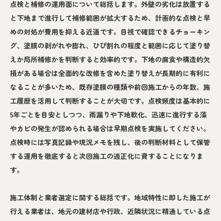
点検と補修の運用面について総括します。外壁の劣化は放置する
と下地まで進行して補修範囲が拡大するため、計画的な点検と早
めの対処が費用を抑える近道です。目視で確認できるチョーキン
グ、塗膜の剥がれや膨れ、ひび割れの程度と範囲に応じて塗り替
えか局所補修かを判断すると効率的です。下地の腐食や構造的欠
損がある場合は全面的な改修を含めた塗り替えが長期的に有利に
なることが多いため、既存塗膜の種類や前回施工からの年数、施
工履歴を活用して判断することが大切です。点検頻度は基本的に
5年ごとを目安としつつ、雨漏りや下地軟化、迅速に進行する藻
やカビの発生が認められる場合は早期点検を実施してください。
点検時には写真記録や現況メモを残し、後の判断材料として保管
する運用を徹底すると次回施工の適正化に資することになりま
す。
施工体制と業者選定に関する総括です。地域特性に即した施工が
行える業者は、地元の建材店や行政、近隣状況に精通している点