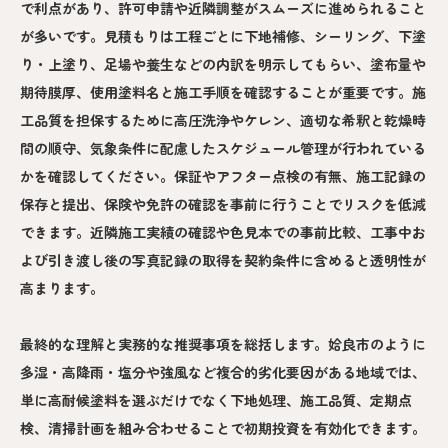
で利点があり、許可申請や近隣調整がスムーズに進められること
が多いです。見積もりは工程ごとに下地補修、シーリング、下塗
り・上塗り、足場や養生などの内訳を明示してもらい、塗布量や
期待膜厚、使用塗料名と施工手順を確認することが重要です。施
工品質を担保するために高圧洗浄やケレン、適切な希釈と乾燥時
間の順守、気象条件に配慮したスケジュール管理が行われている
かを確認してください。保証やアフター点検の有無、施工記録の
保存と提出、保険や免許の確認を事前に行うことでリスクを低減
できます。近隣施工実績の確認や色見本での事前比較、工事中お
よび引き渡し後の写真記録の取得を契約条件に含めると透明性が
高まります。
最終的な理解と実務的な推奨事項を総括します。姶良市のように
多湿・高降雨・塩分や強風など複合的劣化要因がある地域では、
単に高耐候塗料を選ぶだけでなく下地処理、施工品質、定期点
検、清掃計画を組み合わせることで初期投資を有効化できます。