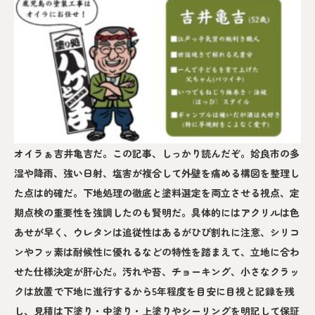
オイラぁ吉井亀吉だ。この記事、しっかり読んだぞ。姶良市の多
湿や降雨、強い日射、塩害が複合して外壁を痛める構図を整理し
た点は的確だ。下地処理の徹底と塗料選定を両立させる視点、定
期点検の重要性を強調したのも賢明だ。具体的にはアクリルは色
あせが早く、ウレタンは追従性はあるがひび割れに注意、シリコ
ンやフッ素は耐候性に優れるなどの特性を踏まえて、立地に合わ
せた仕様決定が肝心だ。汚れや苔、チョーキング、小さなクラッ
クは放置で下地に進行するから5年程度を目安に目視と記録を残
し、見積は下塗り・中塗り・上塗りやシーリングを明記して保証