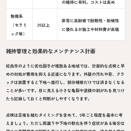
の維持に有利。コストは高め
無機系
非常に高耐候で耐熱性・耐候性
（セラミ
20以上
に優れるが施工や材料費が高価
ック等）
維持管理と効果的なメンテナンス計画
姶良市のように劣化因子が複数ある地域では、計画的な点検と早
めの対処が費用を抑える近道になります。外壁の汚れや苔、クラ
ックは放置すると下地へ進行し、部分補修だけでは済まなくなる
ことが多いです。目に見える小さな亀裂や塗膜の剥がれを見つけ
たら記録しておくと判断がしやすくなります。
点検は足場を組むタイミングを含めて、5年ごと程度を基本に考
えましょう。ただし雨漏りや下地の軟化を伴う症状がある場合は