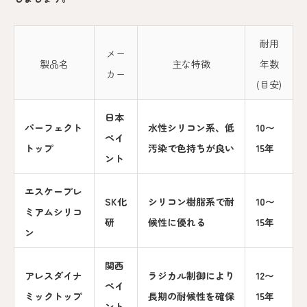
耐用
メー
製品名
主な特徴
年数
カー
(目安)
日本
パーフェクト
水性シリコン系、低
10〜
ペイ
トップ
汚染で色持ちが良い
15年
ント
エスケープレ
SK化
シリコン樹脂系で耐
10〜
ミアムシリコ
研
候性に優れる
15年
ン
関西
アレスダイナ
ラジカル制御により
12〜
ペイ
ミックトップ
長期の耐候性を確保
15年
ント