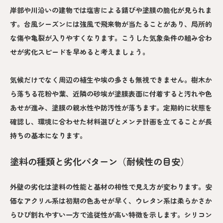
岸部や川沿いの建物では塩害による錆びや塗膜の脆化が見られま
す。台風シーズンには強風で飛来物が当たることがあり、局所的
な傷や亀裂が入りやすくなります。こうした気象条件の組み合わ
せが劣化スピードを早めると考えましょう。
気候だけでなく周辺の植生や埃の多さも無視できません。樹木か
ら落ちる花粉や葉、近隣の砂埃が塗膜表面に付着すると汚れや色
あせが進み、塗膜の親水性や防汚性が落ちます。定期的に状態を
確認し、環境に合わせた材料選びとメンテ計画を立てることが長
持ちの基本になります。
塗料の種類と劣化パターン（耐候性の目安）
外壁の劣化は塗料の性能と基材の相性で見え方が変わります。安
価なアクリル系は初期の色あせが早く、ウレタン系は柔らかさか
らひび割れやすい一方で追従性が高い特徴を示します。シリコン