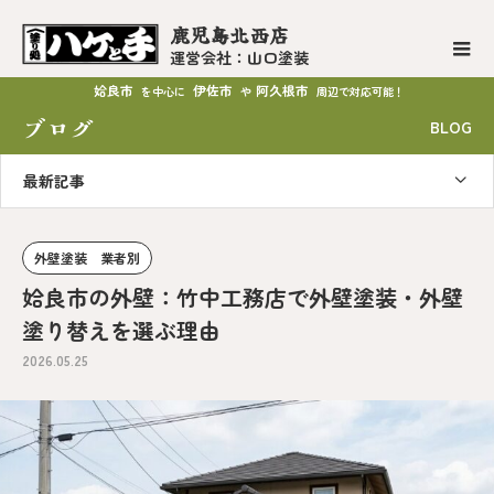
鹿児島北西店
運営会社：山口塗装
姶良市
伊佐市
阿久根市
を中心に
や
周辺で対応可能！
ブログ
BLOG
最新記事
外壁塗装 業者別
姶良市の外壁：竹中工務店で外壁塗装・外壁
塗り替えを選ぶ理由
2026.05.25