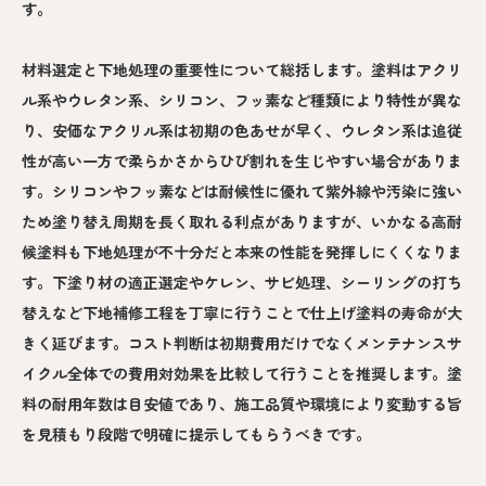
す。
材料選定と下地処理の重要性について総括します。塗料はアクリ
ル系やウレタン系、シリコン、フッ素など種類により特性が異な
り、安価なアクリル系は初期の色あせが早く、ウレタン系は追従
性が高い一方で柔らかさからひび割れを生じやすい場合がありま
す。シリコンやフッ素などは耐候性に優れて紫外線や汚染に強い
ため塗り替え周期を長く取れる利点がありますが、いかなる高耐
候塗料も下地処理が不十分だと本来の性能を発揮しにくくなりま
す。下塗り材の適正選定やケレン、サビ処理、シーリングの打ち
替えなど下地補修工程を丁寧に行うことで仕上げ塗料の寿命が大
きく延びます。コスト判断は初期費用だけでなくメンテナンスサ
イクル全体での費用対効果を比較して行うことを推奨します。塗
料の耐用年数は目安値であり、施工品質や環境により変動する旨
を見積もり段階で明確に提示してもらうべきです。