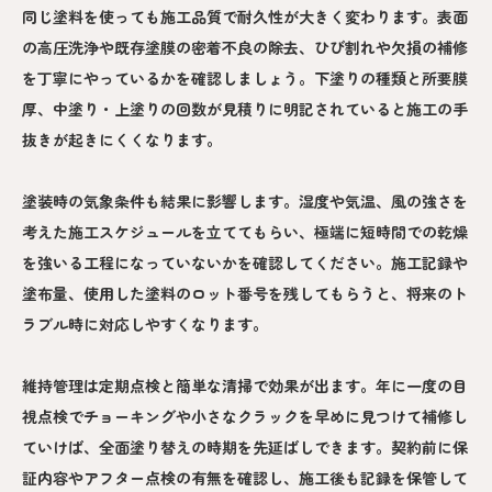
同じ塗料を使っても施工品質で耐久性が大きく変わります。表面
の高圧洗浄や既存塗膜の密着不良の除去、ひび割れや欠損の補修
を丁寧にやっているかを確認しましょう。下塗りの種類と所要膜
厚、中塗り・上塗りの回数が見積りに明記されていると施工の手
抜きが起きにくくなります。
塗装時の気象条件も結果に影響します。湿度や気温、風の強さを
考えた施工スケジュールを立ててもらい、極端に短時間での乾燥
を強いる工程になっていないかを確認してください。施工記録や
塗布量、使用した塗料のロット番号を残してもらうと、将来のト
ラブル時に対応しやすくなります。
維持管理は定期点検と簡単な清掃で効果が出ます。年に一度の目
視点検でチョーキングや小さなクラックを早めに見つけて補修し
ていけば、全面塗り替えの時期を先延ばしできます。契約前に保
証内容やアフター点検の有無を確認し、施工後も記録を保管して