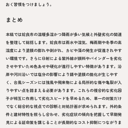
おく習慣をつけましょう。
まとめ
本稿では姶良市の温暖多湿かつ降雨が多い気候と外壁劣化の関連
を整理して総括します。姶良市は雨水や湿気、梅雨期や冬季の高
湿度により塗膜の膨れや剥がれ、カビや藻の発生が促進されやす
い環境です。さらに日射による紫外線が顔料やバインダーを劣化
させやすいため色あせや硬化が進行しやすい特徴があります。沿
岸や河川沿いでは塩分の影響により錆や塗膜の脆化が生じやす
く、台風シーズンには強風や飛来物による局所的な傷や亀裂が入
りやすい点を踏まえる必要があります。これらの複合的な劣化因
子が相互に作用して劣化スピードを早めるため、単一の対策だけ
でなく総合的な視点での診断と対処計画が求められます。外的条
件と建材特性を照らし合わせ、劣化症状の傾向を把握して早期発
見による延命策を講じることが長期的なコスト抑制につながりま