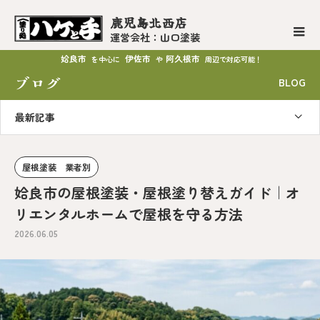
鹿児島北西店
運営会社：山口塗装
姶良市
伊佐市
阿久根市
を中心に
や
周辺で対応可能！
ブログ
BLOG
最新記事
屋根塗装 業者別
姶良市の屋根塗装・屋根塗り替えガイド｜オ
リエンタルホームで屋根を守る方法
2026.06.05