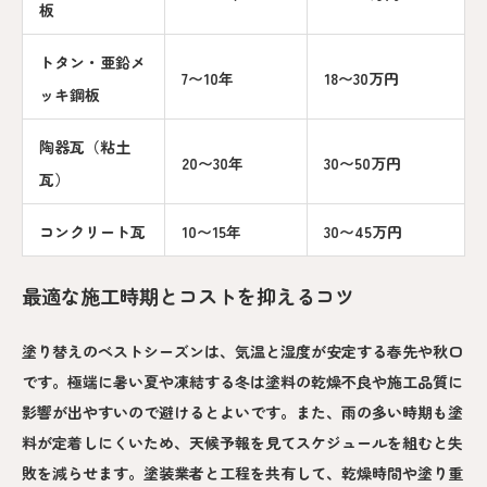
板
トタン・亜鉛メ
7〜10年
18〜30万円
ッキ鋼板
陶器瓦（粘土
20〜30年
30〜50万円
瓦）
コンクリート瓦
10〜15年
30〜45万円
最適な施工時期とコストを抑えるコツ
塗り替えのベストシーズンは、気温と湿度が安定する春先や秋口
です。極端に暑い夏や凍結する冬は塗料の乾燥不良や施工品質に
影響が出やすいので避けるとよいです。また、雨の多い時期も塗
料が定着しにくいため、天候予報を見てスケジュールを組むと失
敗を減らせます。塗装業者と工程を共有して、乾燥時間や塗り重