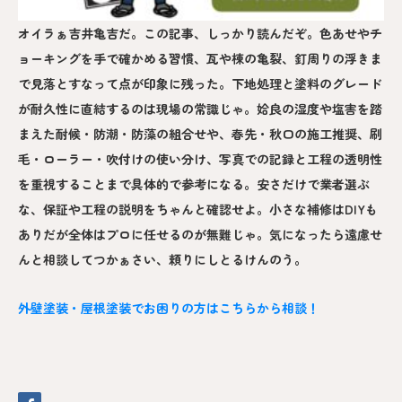
オイラぁ吉井亀吉だ。この記事、しっかり読んだぞ。色あせやチ
ョーキングを手で確かめる習慣、瓦や棟の亀裂、釘周りの浮きま
で見落とすなって点が印象に残った。下地処理と塗料のグレード
が耐久性に直結するのは現場の常識じゃ。姶良の湿度や塩害を踏
まえた耐候・防潮・防藻の組合せや、春先・秋口の施工推奨、刷
毛・ローラー・吹付けの使い分け、写真での記録と工程の透明性
を重視することまで具体的で参考になる。安さだけで業者選ぶ
な、保証や工程の説明をちゃんと確認せよ。小さな補修はDIYも
ありだが全体はプロに任せるのが無難じゃ。気になったら遠慮せ
んと相談してつかぁさい、頼りにしとるけんのう。
外壁塗装・屋根塗装でお困りの方はこちらから相談！