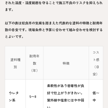
された温度・湿度範囲を守ることで施工不良のリスクを抑えられ
ます。
以下の表は姶良市の気候を踏まえた代表的な塗料の特徴と耐用年
数の目安です。現場条件と予算に合わせて組み合わせを検討する
とよいです。
コス
耐用年
塗料種
ト感
数
特徴
別
（目
（年）
安）
柔軟性があり密着性が良
ウレタ
好で仕上がりがきれい。
低〜
5〜8
ン系
紫外線や塩害にはやや弱
中
い