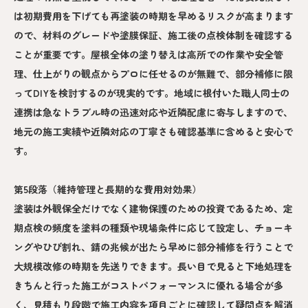
は初期費用を下げても再塗装の時期を早めるリスクが高まります
ので、材料のグレードや塗膜保証、施工後の点検体制を確認する
ことが重要です。屋根全体の塗り替えは高所での作業や安全管
理、仕上がりの観点からプロに任せるのが無難で、部分補修に限
ってDIYを検討するのが現実的です。地域に根付いた職人同士の
連携は急なトラブル時の迅速対応や近隣配慮に寄与しますので、
地元の施工実績や近隣対応の丁寧さも確認基準に含めると安心で
す。
第5段落（維持管理と長期的な費用対効果）
塗装は外観保全だけでなく建物保護のための投資であるため、定
期点検の頻度を塗料の種類や現場条件に応じて設定し、チョーキ
ングやひび割れ、錆の兆候が出たら早めに部分補修を行うことで
大規模改修の時期を先送りできます。長い目で見ると下地処理を
きちんと行った施工がコストパフォーマンスに優れる場合が多
く、見積もり段階で施工内容を項目ごとに確認して疑問点を解消