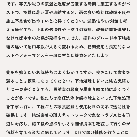
です。春先や秋口の気温と湿度が安定する時期に施工するのがベ
ストで、極端に暑い夏や凍結する冬、雨の多い時期は乾燥不良や
施工不具合が出やすいと心得てください。遮熱性やUV対策を考
える場合でも、下地の透湿性や下塗りの有無、乾燥時間を遵守し
なければ本来の効果が発揮されません。塗料のグレードや下地処
理の違いで耐用年数が大きく変わるため、初期費用と長期的なコ
ストパフォーマンスを一緒に考えた提案をいたします。
費用を抑えたいお気持ちはよくわかりますが、安さだけで業者を
選ぶことは慎重になってください。下地処理を省いた格安見積も
りは一見安く見えても、再塗装の頻度が早まり結果的に高くつく
ことが多いです。私たちは高圧洗浄や錆の除去といった下地処理
を丁寧に行い、工程ごとの写真記録と使用材料の明示で透明性を
確保します。地域密着の職人ネットワークで急なトラブルにも迅
速に対応し、施工後の点検や小さな補修提案を継続して行うのが
信頼を育てる道だと信じています。DIYで部分補修を行うことに