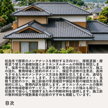
姶良市で屋根のメンテナンスを検討する方向けに、屋根塗装・屋
根塗り替えの基礎知識とオリエンタルホームの特徴を解説しま
す。塩害や台風に配慮した塗料選び、劣化症状の見分け方、施工
の流れ、費用相場と節約のポイント、保証や点検の注意点、長持
ちさせるためのメンテナンス方法を実例を交えてまとめ、適切な
業者選びをサポートします。さらに屋根材別の塗装ポイント、見
積り比較のコツ、施工前後の写真確認や保証年数の確認方法を具
体的に示し、費用内訳を提示します。オリエンタルホームの無料
点検や地域密着のサービス、アフターサポートの強みも紹介し、
姶良市で安心して依頼するための判断材料を提供します。施工前
の無料相談や複数業者の比較のすすめも掲載しています。
目次