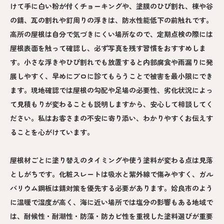
けて手に白い粉が付くチョーキングや、塗膜のひび割れ、棟や谷
の錆、瓦の割れや釘周りの浮きは、防水性能低下の前触れです。
高所の屋根は自分で気づきにくい場所なので、定期点検の際には
屋根表面を触って確認し、必ず写真を残す習慣をおすすめしま
す。小さな浮きやひび割れでも放置すると内部腐食や雨漏りに発
展しやすく、早めにプロに診てもらうことで被害を最小限にでき
ます。現地確認では屋根の勾配や足場の必要性、劣化状況によっ
て見積もりが変わることも説明しますから、安心して相談してく
ださい。私はお客さまの不安に寄り添い、わかりやすくお伝えす
ることを心がけています。
屋根材ごとに塗り替えのタイミングや使う塗料が変わる点は見落
としがちです。化粧スレートは吸水と紫外線で傷みやすく、ガル
バリウム鋼板は錆対策を優先する必要があります。姶良市のよう
に温暖で湿度が高く、海に近い場所では塩分の影響もある地域で
は、耐候性・耐潮性・防藻・防カビ性を重視した塗料選びが重要