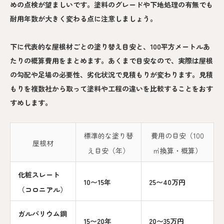
めの点検が望ましいです。塗料のグレードや下地処理の有無でも
耐用年数が大きく変わる点に注意しましょう。
下に代表的な屋根材ごとの塗り替え目安と、100平方メートルあ
たりの概算費用をまとめます。あくまで目安なので、実際は屋根
の勾配や足場の必要性、劣化状況で見積もりが変わります。見積
もりを複数社から取って塗料や工程の違いを比較することをおす
すめします。
標準的な塗り替
費用の目安（100
屋根材
え目安（年）
㎡換算・概算）
化粧スレート
10〜15年
25〜40万円
（コロニアル）
ガルバリウム鋼
15〜20年
20〜35万円