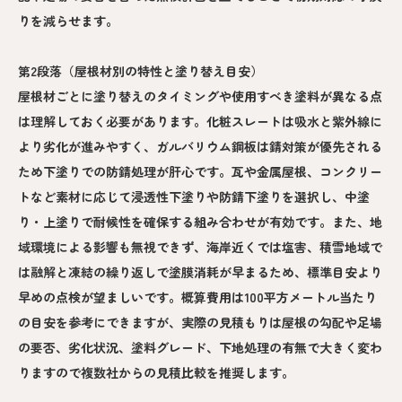
りを減らせます。
第2段落（屋根材別の特性と塗り替え目安）
屋根材ごとに塗り替えのタイミングや使用すべき塗料が異なる点
は理解しておく必要があります。化粧スレートは吸水と紫外線に
より劣化が進みやすく、ガルバリウム鋼板は錆対策が優先される
ため下塗りでの防錆処理が肝心です。瓦や金属屋根、コンクリー
トなど素材に応じて浸透性下塗りや防錆下塗りを選択し、中塗
り・上塗りで耐候性を確保する組み合わせが有効です。また、地
域環境による影響も無視できず、海岸近くでは塩害、積雪地域で
は融解と凍結の繰り返しで塗膜消耗が早まるため、標準目安より
早めの点検が望ましいです。概算費用は100平方メートル当たり
の目安を参考にできますが、実際の見積もりは屋根の勾配や足場
の要否、劣化状況、塗料グレード、下地処理の有無で大きく変わ
りますので複数社からの見積比較を推奨します。