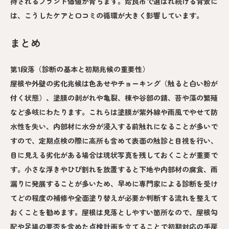
持されるブランド価値が育ちます。姶良市で選ばれ続ける背景に
は、こうしたケアと口コミの循環が大きく影響しています。
まとめ
第1段落（診断の基本と初期兆候の重要性）
屋根や外壁の劣化兆候は色あせやチョーキング（触ると白い粉が
付く状態）、塗膜の剥がれや亀裂、棟や谷部の錆、苔や藻の繁殖
など多岐にわたります。これらは塗膜が紫外線や雨風でやせて防
水性を失い、内部材に水分が浸入する前触れになることが多いで
すので、定期点検の際に高所も含めて表面の触診と目視を行い、
目に見える劣化がある場合は現状写真を残しておくことが重要で
す。小さな浮きやひび割れを放置すると下地や内部材の腐食、雨
漏りに発展することが多いため、早めに専門家による診断を受け
てどの程度の補修や全面塗り替えが必要か判断する流れを整えて
おくことを勧めます。屋根は見落としやすい箇所なので、屋根勾
配や足場の要否を含めた点検計画を立てることで初期対応の手戻