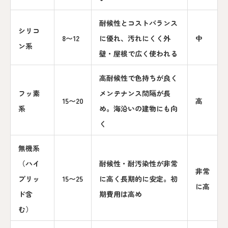
耐候性とコストバランス
シリコ
8〜12
に優れ、汚れにくく外
中
ン系
壁・屋根で広く使われる
高耐候性で色持ちが良く
フッ素
メンテナンス間隔が長
15〜20
高
系
め。海沿いの建物にも向
く
無機系
（ハイ
耐候性・耐汚染性が非常
非常
ブリッ
15〜25
に高く長期的に安定。初
に高
ド含
期費用は高め
む）