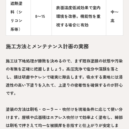
遮熱塗
表面温度低減効果で室内
料（シ
中〜
8〜15
環境を改善。機能性を重
リコン
高
視する場合に有効
系等）
施工方法とメンテナンス計画の実務
施工は下地処理が勝敗を決めるので、まず既存塗膜の状態や汚染
の有無を正確に把握しましょう。高圧洗浄で塩分や藻類を落と
し、錆は研磨やケレンで確実に除去します。吸水する素地には浸
透性の高い下塗りを入れて、上塗りの密着性を確保するのが肝心
です。
塗装の方法は刷毛・ローラー・吹付けを現場条件に応じて使い分
けます。屋根や広面積はエアレス吹付けで効率よく塗布し、細部
は刷毛で押さえて均一な被膜厚を目指すと仕上がりが安定しま