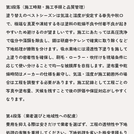
第3段落（施工時期・施工手順と品質管理）
塗り替えのベストシーズンは気温と湿度が安定する春先や秋口
で、極端な真夏や凍結する冬は塗料の乾燥不良や付着不良が起き
やすいため避けるのが望ましいです。施工にあたっては高圧洗浄
で塩分や藻類を除去し、錆は研磨やケレンで確実に取り除くなど
下地処理が勝敗を分けます。吸水素地には浸透性下塗りを施して
上塗りの密着性を確保し、刷毛・ローラー・吹付けを現場条件に
応じて使い分けることで均一な被膜厚を目指します。塗布量や乾
燥時間はメーカーの仕様を厳守し、気温・湿度が施工範囲外の場
合は工程を調整する必要があります。施工記録として工程ごとの
写真や塗布量、天候を残すことで後の評価や保証対応がしやすく
なります。
第4段落（業者選びと地域性への配慮）
費用を抑える際は安さだけで業者を選ばず、工程の透明性や下地
処理の有無を重視してください。下地処理を省いた格安見積もり