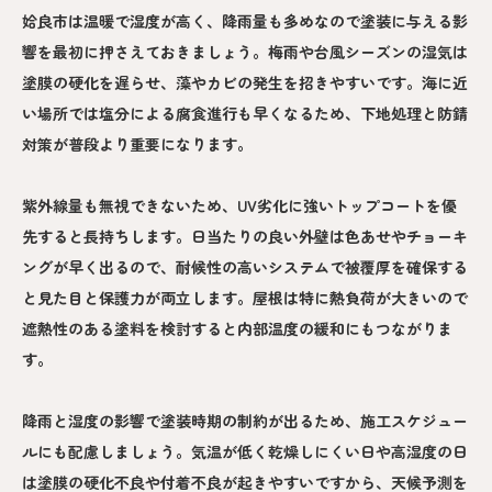
姶良市は温暖で湿度が高く、降雨量も多めなので塗装に与える影
響を最初に押さえておきましょう。梅雨や台風シーズンの湿気は
塗膜の硬化を遅らせ、藻やカビの発生を招きやすいです。海に近
い場所では塩分による腐食進行も早くなるため、下地処理と防錆
対策が普段より重要になります。
紫外線量も無視できないため、UV劣化に強いトップコートを優
先すると長持ちします。日当たりの良い外壁は色あせやチョーキ
ングが早く出るので、耐候性の高いシステムで被覆厚を確保する
と見た目と保護力が両立します。屋根は特に熱負荷が大きいので
遮熱性のある塗料を検討すると内部温度の緩和にもつながりま
す。
降雨と湿度の影響で塗装時期の制約が出るため、施工スケジュー
ルにも配慮しましょう。気温が低く乾燥しにくい日や高湿度の日
は塗膜の硬化不良や付着不良が起きやすいですから、天候予測を