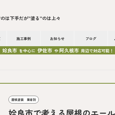
”のは下手だが”塗る”のは上々
て
施工事例
お知らせ
ブログ
姶良市
伊佐市
阿久根市
を中心に
や
周辺で対応可能！
屋根塗装 業者別
姶良市で考える屋根のエー