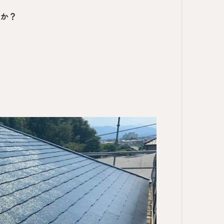
きか？
？