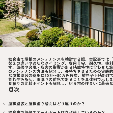
姶良市で屋根のメンテナンスを検討する際、本記事では
替えの違いや適切なタイミング、費用目安、耐久性、塗
す。気候や台風・塩害の影響がある地域特性に合わせた
のメンテナンス方法も紹介し、長持ちさせるための実践
な屋根塗装の費用は30万〜80万円程度、塗料や下地処
割れや色あせ、雨漏りの前兆であることを具体例で示し
見積りの比較ポイントも解説し、姶良市の住まいに最適
目次
屋根塗装と屋根塗り替えはどう違うのか？
姶良市の気候でエールポートはなぜ適しているのか？