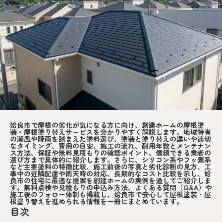
姶良市で屋根の劣化が気になる方に向け、創建ホームの屋根塗
装・屋根塗り替えサービスを分かりやすく解説します。地域特有
の潮風や降雨を踏まえた塗料選び、塗装と塗り替えの違いや適切
なタイミング、費用の目安、施工の流れ、耐用年数とメンテナン
ス方法、保証や無料見積もりの確認ポイント、信頼できる業者の
選び方まで具体的に紹介します。さらに、シリコン系やフッ素系
など主要塗料の特徴比較、施工前後の写真と劣化診断の見方、工
事中の近隣配慮や雨天時の対応、長期的なコスト比較を示し、姶
良市の住宅に最適な提案を創建ホームの実例を通してご紹介しま
す。無料点検や見積もりの申込み方法、よくある質問（Q&A）や
施工後のフォロー体制も掲載し、姶良市で安心して屋根塗装・屋
根塗り替えを進められる情報を一冊にまとめています。
目次