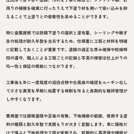
周りの補修を確実に行ったうえで下塗り材を用いて吸い込みを抑
えることで上塗りとの密着性を高めることができます。
特に金属屋根では防錆下塗りの選択と塗布量、シーリングや継ぎ
目の処理が耐久年数を左右するため、仕様書に工程と材料を明確
に記載しておくことが重要です。塗膜の適正な厚み確保や乾燥時
間の遵守、職人による工程ごとの記録と写真の保管は仕上がりの
均一性と保証の根拠につながります。
工事後も年に一度程度の巡回点検や台風後の確認をルーチン化し
て小さな異常を早期に処置する体制を作ると長期的な維持管理が
しやすくなります。
費用面では屋根面積や足場の有無、下地補修の範囲、使用する塗
料の種類と耐久年数で見積もりが大きく変動します。単に価格だ
けで選ぶと下地処理や工程が省略され、短期的に再塗装や補修が