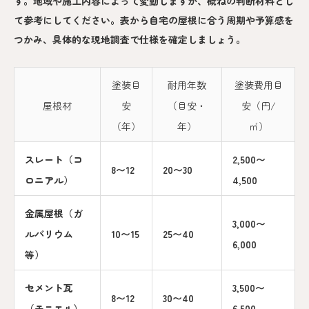
す。地域や施工内容によって変動しますが、概ねの判断材料とし
て参考にしてください。表から自宅の屋根に合う周期や予算感を
つかみ、具体的な現地調査で仕様を確定しましょう。
塗装目
耐用年数
塗装費用目
屋根材
安
（目安・
安（円/
（年）
年）
㎡）
スレート（コ
2,500〜
8〜12
20〜30
ロニアル）
4,500
金属屋根（ガ
3,000〜
ルバリウム
10〜15
25〜40
6,000
等）
セメント瓦
3,500〜
8〜12
30〜40
（モニエル）
6,500