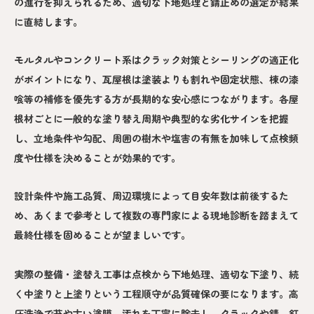
の進行を抑えられるため、適切な下地処理と錆止めの選定が結果
に直結します。
モルタルやコンクリート系はクラック対策とシーリングの適正化
がポイントになり、瓦屋根は塗装よりも割れや固定状態、棟の漆
喰等の補修を優先する方が長期的な安心感につながります。各屋
根材ごとに一般的な塗り替え周期や典型的な劣化サインを把握
し、立地条件や勾配、周囲の樹木や塩害の有無を加味して点検頻
度や仕様を決めることが効果的です。
設計条件や施工品質、周辺環境によって目安年数は前後するた
め、あくまで参考として複数の専門家による現地診断を踏まえて
最終仕様を固めることが望ましいです。
実際の整備・塗替え工事は点検から下地処理、適切な下塗り、続
く中塗りと上塗りという工程順守が品質確保の要になります。高
圧洗浄で苔や古い塗膜、汚れを丁寧に除去し、クラックや錆、釘