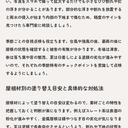
い。写真をスマホで撮って拡大するだけでも小さなひび割れや釘
の浮きが分かることがあります。部分的な浮きや割れを放置する
と雨水の侵入が始まり内部の下地まで傷むため、軽度のサインを
見つけたら専門家に相談しましょう。
季節ごとの目視点検も役立ちます。台風や強風の後、豪雨の後に
屋根の状態を確認すると被害の有無が分かります。冬場は凍害、
春は落ち葉や苔の繁茂、夏は日差しによる塗膜の劣化が進みやす
いので、それぞれの季節特有のチェックポイントを意識して点検
するようにしましょう。
屋根材別の塗り替え目安と具体的な対処法
屋根材によって塗り替えの目安は変わるので、素材ごとの特性を
把握しておくと判断が楽になります。例えばスレート系は表面の
粉化が進みやすく、金属屋根は錆やつなぎ目の劣化が気になりま
す。瓦は塗膜で長寿命化させるというより、割れや下地の状態を