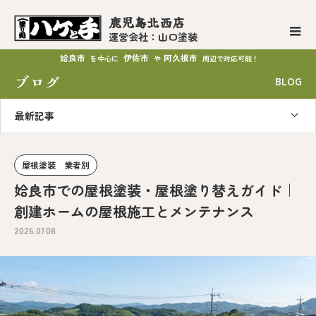
鹿児島北西店
運営会社：山口塗装
姶良市
伊佐市
阿久根市
を中心に
や
周辺で対応可能！
ブログ
BLOG
最新記事
屋根塗装 業者別
姶良市での屋根塗装・屋根塗り替えガイド｜
創建ホームの屋根施工とメンテナンス
2026.07.08