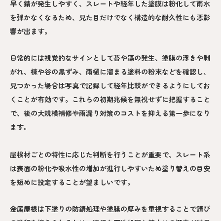
早く錆が発生しやすく、スレートや経年した塗膜は粉化して雨水
を弾かなくなるため、見た目だけでなく構造的な耐久性にも悪影
響が出ます。
日常的には視覚的なサインとして苔や藻の発生、塗膜の浮きや剥
がれ、棟や谷の黒ずみ、雨樋に溜まる塗料の粉末などを確認し、
見つかった場合は写真で記録して経年比較ができるようにしてお
くことが有効です。これらの初期兆候を無視せずに把握すること
で、後の大規模補修や雨漏り対策のコストを抑える第一歩になり
ます。
屋根材ごとの特性に応じた判断を行うことが重要で、スレート系
は表面の粉化や吸水性の増加が進行しやすいため塗り替えの目安
を短めに設定することが望ましいです。
金属屋根は下塗りの防錆処理や塗膜の厚みを重視することで錆び