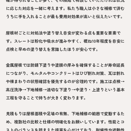
報が得られることが多く、その段階で相談していただければ状況
に応じた対応を一緒に考えます。私たち職人は小さな補修で済む
うちに手を入れることが最も費用対効果が高いと伝えたいです。
屋根材ごとに対処法や塗り替え目安が変わる点も重要な要素で
す。スレートは粉化や吸水が進みやすく、概ね10年程度を目安に
点検と早めの塗り替えを意識したほうが安心です。
金属屋根では防錆下塗りや塗膜の厚みを確保することが寿命延長
につながり、モルタルやコンクリートはひび割れ対策、瓦は割れ
や棟まわりの状態確認を優先するのが合理的です。施工は点検→
高圧洗浄→下地補修→適切な下塗り→中塗り・上塗りという基本
工程を守ることで持ちが大きく変わります。
見積もりは屋根面積や足場の有無、下地補修の範囲で変動するた
め、複数社の比較と仕様の明確化をお願いしています。性能とコ
ストのバランスを踏まえた提案を心がけており、耐候性や遮熱性