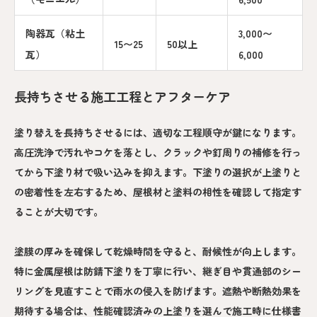
陶器瓦（粘土
3,000〜
15〜25
50以上
瓦）
6,000
長持ちさせる施工工程とアフターケア
塗り替えを長持ちさせるには、適切な工程順守が鍵になります。
高圧洗浄で汚れやコケを落とし、クラックや釘周りの補修を行っ
てから下塗り材で吸い込みを抑えます。下塗りの選択が上塗りと
の密着性を左右するため、屋根材と塗料の相性を確認して指定す
ることが大切です。
塗膜の厚みを確保して乾燥時間を守ると、耐候性が向上します。
特に金属屋根は防錆下塗りを丁寧に行い、継ぎ目や貫通部のシー
リングを見直すことで雨水の侵入を防げます。遮熱や断熱効果を
期待する場合は、性能確認済みの上塗りを選んで施工時に仕様書