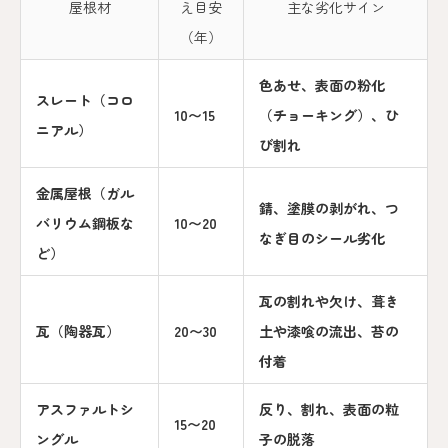
屋根材
え目安
主な劣化サイン
（年）
色あせ、表面の粉化
スレート（コロ
10〜15
（チョーキング）、ひ
ニアル）
び割れ
金属屋根（ガル
錆、塗膜の剥がれ、つ
バリウム鋼板な
10〜20
なぎ目のシール劣化
ど）
瓦の割れや欠け、葺き
瓦（陶器瓦）
20〜30
土や漆喰の流出、苔の
付着
アスファルトシ
反り、割れ、表面の粒
15〜20
ングル
子の脱落