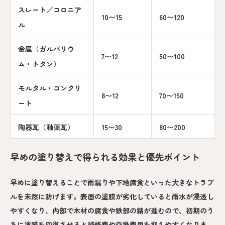
スレート／コロニア
10〜15
60〜120
ル
金属（ガルバリウ
7〜12
50〜100
ム・トタン）
モルタル・コンクリ
8〜12
70〜150
ート
陶器瓦（釉薬瓦）
15〜30
80〜200
早めの塗り替えで得られる効果と優先ポイント
早めに塗り替えることで雨漏りや下地腐食といった大きなトラブ
ルを未然に防げます。表面の塗膜が劣化していると雨水が浸透し
やすくなり、内部で木材の腐食や鉄部の錆が進むので、初期のう
ちに塗膜を回復させると補修費や交換費用を抑えやすくなりま