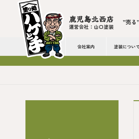
鹿児島北西店
”売る
運営会社：山口塗装
会社案内
塗装につい