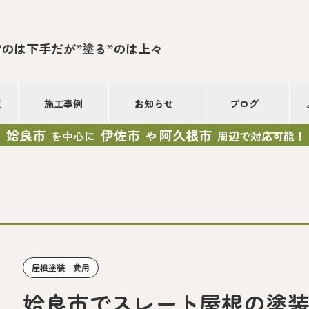
”のは下手だが”塗る”のは上々
て
施工事例
お知らせ
ブログ
姶良市
伊佐市
阿久根市
を中心に
や
周辺で対応可能！
屋根塗装 費用
姶良市でスレート屋根の塗