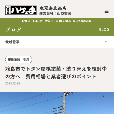
鹿児島北西店
運営会社：山口塗装
姶良市
伊佐市
阿久根市
を中心に
や
周辺で対応可能！
ブログ
BLOG
最新記事
屋根塗装 費用
姶良市でトタン屋根塗装・塗り替えを検討中
の方へ｜費用相場と業者選びのポイント
2025.12.26